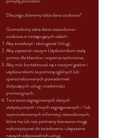
powyżej powodów.
Dlaczego zbieramy takie dane osobowe?
Gromadzimy takie dane nieosobowe i
osobowe w następujących celach:
Aby świadczyć i obsługiwać Usługi;
Aby zapewnić naszym Użytkownikom stałą
pomoc dla klientów i wsparcie techniczne;
Aby móc kontaktować się z naszymi gośćmi i
użytkownikami za pomocą ogólnych lub
spersonalizowanych powiadomień
dotyczących usług i wiadomości
promocyjnych;
Tworzenie zagregowanych danych
statystycznych i innych zagregowanych i / lub
wywnioskowanych informacji nieosobowych,
które my lub nasi partnerzy biznesowi mogą
wykorzystywać do świadczenia i ulepszania
naszych odpowiednich usług;