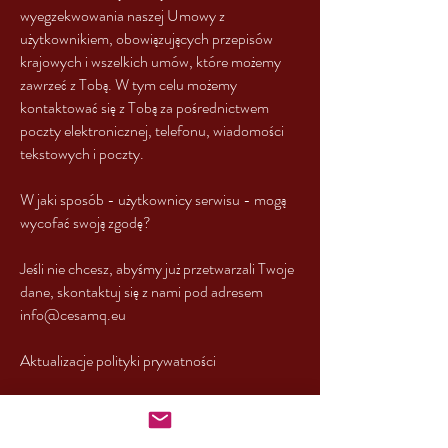
wyegzekwowania naszej Umowy z
użytkownikiem, obowiązujących przepisów
krajowych i wszelkich umów, które możemy
zawrzeć z Tobą. W tym celu możemy
kontaktować się z Tobą za pośrednictwem
poczty elektronicznej, telefonu, wiadomości
tekstowych i poczty.
W jaki sposób - użytkownicy serwisu - mogą
wycofać swoją zgodę?
Jeśli nie chcesz, abyśmy już przetwarzali Twoje
dane, skontaktuj się z nami pod adresem
info@cesamq.eu
Aktualizacje polityki prywatności
Zastrzegamy sobie prawo do zmiany niniejszej
polityki prywatności w dowolnym momencie,