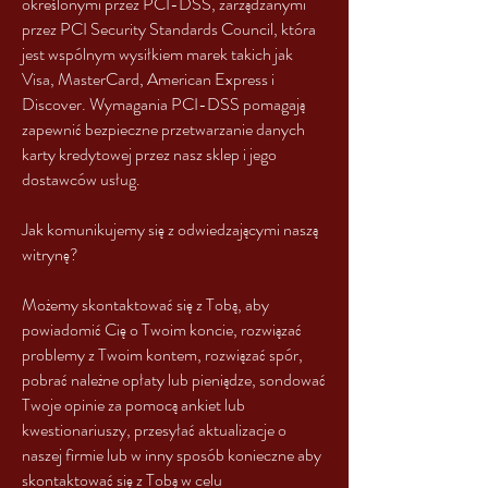
określonymi przez PCI-DSS, zarządzanymi
przez PCI Security Standards Council, która
jest wspólnym wysiłkiem marek takich jak
Visa, MasterCard, American Express i
Discover. Wymagania PCI-DSS pomagają
zapewnić bezpieczne przetwarzanie danych
karty kredytowej przez nasz sklep i jego
dostawców usług.
Jak komunikujemy się z odwiedzającymi naszą
witrynę?
Możemy skontaktować się z Tobą, aby
powiadomić Cię o Twoim koncie, rozwiązać
problemy z Twoim kontem, rozwiązać spór,
pobrać należne opłaty lub pieniądze, sondować
Twoje opinie za pomocą ankiet lub
kwestionariuszy, przesyłać aktualizacje o
naszej firmie lub w inny sposób konieczne aby
skontaktować się z Tobą w celu