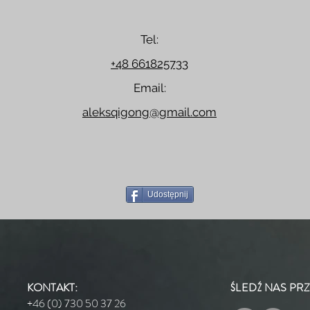
Tel:
+48 661825733
Email:
aleksqigong@gmail.com
Udostępnij
KONTAKT:
ŚLEDŹ NAS PRZ
+46 (0) 730 50 37 26