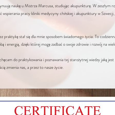
nuuję naukę u Mistrza Marcusa, studiując akupunkturę. W zeszłym r
ć wspierania pracy kliniki medycyny chińskiej i akupunktury w Szwecji
.
z praktykę stał się dla mnie sposobem świadomego życia. To codzienn
bą i energią, dzięki której mogę zadbać o swoje zdrowie i rozwój na wi
chęcam do praktykowania i poznawania tej starożytnej wiedzy jaką jes
cią zmienia nas, a przez to nasze życie.