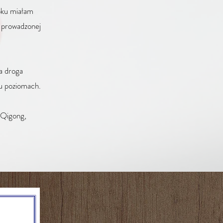
oku miałam
, prowadzonej
a droga
elu poziomach.
t Qigong,