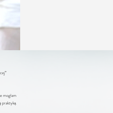
cej”
nie mogłam
ę praktykę.