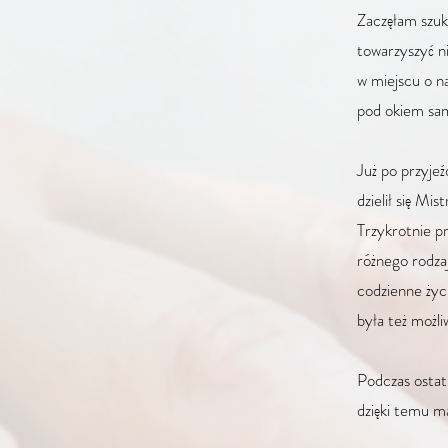
Zaczęłam szuk
towarzyszyć ni
w miejscu o n
pod okiem sa
Już po przyje
dzielił się Mi
Trzykrotnie p
różnego rodza
codzienne życi
była też możl
Podczas ostat
dzięki temu ma