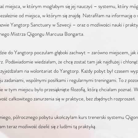
ać miejsca, w którym mogłabym się jej nauczyć – systemu, który mó
ezależnie od miejsca, w którym się znajdę. Natrafiłam na informację o 
azwie Yangtorp Sanctuary w Szwecji – oraz o możliwości nauki i prakt
mego Mistrza Qigongu Marcusa Bongarta.
ździe do Yangtorp poczułam głęboki zachwyt – zarówno miejscem, jak i
strz. Podświadomie wiedziałam, że chcę zostać tam jak najdłużej i chłonąć
rzyjeżdżałam na wolontariat do Yangtorp. Każdy pobyt był czasem wy
ju zadaniami, wspólnymi posiłkami i regularnymi treningami. To z pozo
e w tym miejscu było przesiąknięte filozofią, którą chciałam poznać. 
iwość całkowitego zanurzenia się w praktyce, bez zbędnych rozproszeń.
niego, półrocznego pobytu ukończyłam kurs trenerski systemu Qigon
m teraz możliwość dzielić się z ludźmi tą praktyką.