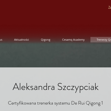
Za
us
Aktualności
Qigong
Cesamq Academy
Trenerzy Q
Aleksandra Szczypciak
Certyfikowana
​ trenerka systemu De Rui Qigong 1