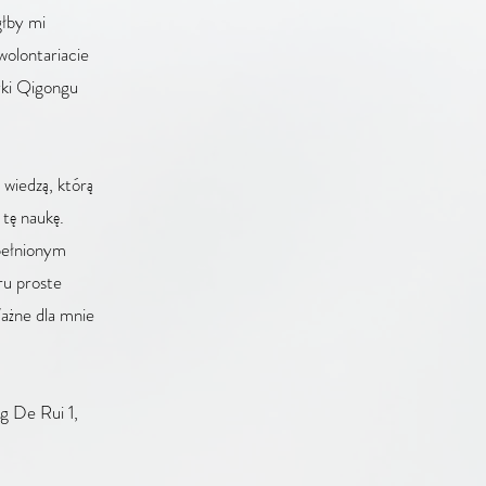
głby mi
wolontariacie
yki Qigongu
 wiedzą, którą
 tę naukę.
pełnionym
ru proste
Ważne dla mnie
g De Rui 1,