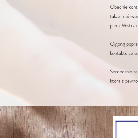
Obecnie konty
także możliwoś
przez Mistrza
Qigong poprze
kontaktu ze so
Serdecznie za
która z pewnoś