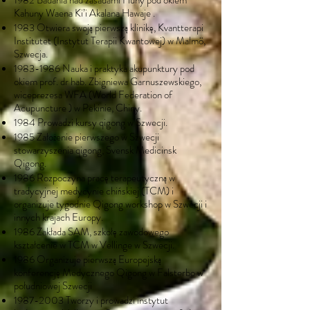
1982 Badania nad zasadami Huny pod okiem
Kahuny Waena Ki’i Akalana Hawaje .
1983 Otwiera swoją pierwszą klinikę, Kvantterapi
Institutet (Instytut Terapii Kwantowej) w Malmö,
Szwecja.
1983-1986
Nauka i praktyka akupunktury pod
okiem prof. dr hab. Zbigniewa Garnuszewskiego,
wiceprezesa WFA (World Federation of
Acupuncture ) w Pekinie, Chiny.
1984 Prowadzi kursy qigong w Szwecji.
1985 Założenie pierwszego w Szwecji
stowarzyszenia qigong, Svensk Medicinsk
Qigong.
1986 Rozpoczyna pracę terapeutyczną w
tradycyjnej medycynie chińskiej (TCM) i
organizuje tygodnie Qigong workshop w Szwecji i
innych krajach Europy.
1986 Zakłada SAM, szkołę zawodowego
kształcenie w TCM w Vellinge w Szwecji.
1986 Organizuje pierwszą Europejską
konferencję Medycznego Qigong w Falsterbo w
południowej Szwecji
1987-2003
Tworzy i prowadzi instytut