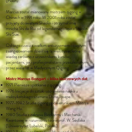
(Pekin).
Marcus został mianowany mistrzem qigong w
Chinach w 1991 roku. W 2001 roku został
przyjęty do świątyni Shaolin i otrzymał imię
mnicha Shi de Rui od legendarnego opata Shaolin
Shi Suxi.
Od tego czasu z wielkim entuzjazmem i ciepłym
zaangażowaniem dzielił się tą wielotysiącletnią
wiedzą zarówno z uczestnikami kursów,
pacjentami, jak i profesjonalistami przeszkolonymi
przez wiele lat w Medycznym Qigong.
Mistrz Marcus Bongart – kilka kluczowych dat
1971 Pierwsze spotkanie z qigong.
1976 Inicjacje do sztuki uzdrawiania nauka u
meksykańskiego szamana Dona Josepe.
1977-1982
Studia qigong pod kierunkiem Mistrza
Wang Hu.
1980 Studia z zakresu Bioplazmy i Mechaniki
Kwantowej w rozumieniu teorii prof. W. Sedlaka
(Uniwersytet Lubelski, Polska).