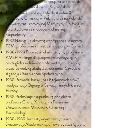
badawczy w Vellinge w Szwecji, wraz z prof. dr
hab. Z. Garnuszewskim i dr Szymańskim.
1986-1994
Liczne wyjazdy do Akademii
Medycyny Chińskiej w Pekinie oraz na Pekiński
Uniwersytet Tradycyjnej Medycyny Chińskiej w
celu studiowania medycyny chińskiej i
akupunktury.
1987 Nawiązuje aktywną współpracę z lekarzami
TCM, profesorami i mistrzami qigong w Chinach.
1988-1998
Prowadzi rehabilitacyjny program w
AMER Vellinge dla pacjentów przebywających
na długich zwolnieniach zdrowotnych , zlecony
przez Szwedzką Służbą Zatrudnienia i Szwedzką
Agencją Ubezpieczeń Społecznych.
1988 Prowadzi kursy „Sześć tajemnych słów”
medycznego Qigong w Szwecji i innych krajach
Europy.
1988 Praktykuje akupunkturę pod okiem
profesora Cheng Xinnong na Pekińskim
Uniwersytecie Medycyny Chińskiej i
Farmakologii.
1988-1989
Jest aktywnym założycielem
Światowego Akademickiego Towarzystwa Qigong