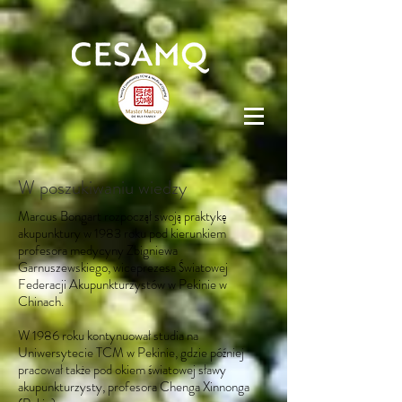
W poszukiwaniu wiedzy
Marcus Bongart rozpoczął swoją praktykę
akupunktury w 1983 roku pod kierunkiem
profesora medycyny Zbigniewa
Garnuszewskiego, wiceprezesa Światowej
Federacji Akupunkturzystów w Pekinie w
Chinach.
W 1986 roku kontynuował studia na
Uniwersytecie TCM w Pekinie, gdzie później
pracował także pod okiem światowej sławy
akupunkturzysty, profesora Chenga Xinnonga