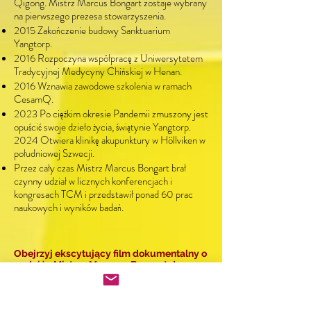
Qigong. Mistrz Marcus Bongart zostaje wybrany
na pierwszego prezesa stowarzyszenia.
2015 Zakończenie budowy Sanktuarium
Yangtorp.
2016 Rozpoczyna współpracę z Uniwersytetem
Tradycyjnej Medycyny Chińskiej w Henan.
2016 Wznawia zawodowe szkolenia w ramach
CesamQ.
2023 Po ciężkim okresie Pandemii zmuszony jest
opuścić swoje dzieło życia, świątynie Yangtorp.
2024 Otwiera klinikę akupunktury w Höllviken w
południowej Szwecji.
Przez cały czas Mistrz Marcus Bongart brał
czynny udział w licznych konferencjach i
kongresach TCM i przedstawił ponad 60 prac
naukowych i wyników badań.
Obejrzyj ekscytujący film dokumentalny o
podróży Mistrza Marcusa Bongarta!
Marcus został mianowany mistrzem qigong w
Chinach w 1991 r., a w 2001 r. został przyjęty
do świątyni Shaolin i otrzymał imię mnicha Shi