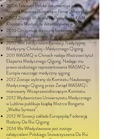
2006 Telewizja Polska dokumentuje pracę
Mistrza Marcusa Bongarta w filmie „Mistrz”.
2007 Zostaje Wybrany na Prezydenta KAM,
Komitetu Medycyny Alternatywnej w Szwecji.
2010 Otrzymuje doroczną honorowa nagrodę
miesięcznika „Nieznany Wiat”.
2010 Jest założycielem Fundacji Tradycyjnej
Medycyny Chińskiej i Medycznego Qigong.
2011 WASMQ w Chinach nadaje Mistrzowi tytuł
Eksperta Medycznego Qigong. Nadając mu
prawo osobistego reprezentowania WASMQ w
Europie nauczając medyczny qigong.
2012 Zostaje wybrany do Komitetu Naukowego
Medycznego Qigong przez Zarząd WASMQ i
mianowany Wiceprzewodniczącym Komitetu.
2012 Wydawnictwo Uniwersytetu Medycznego
w Lublinie publikuje książkę Mistrza Bongarta
„Wielka Synteza”.
2012 W Szwecji zakłada Europejską Federację
Rodziny De Rui Qigong.
2014 We Władysławowie jest zostaje
założycielem Polskiego Stowarzyszenia De Rui