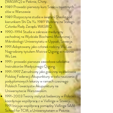
(WASMQ) w Pekinie, Chiny.
1989 Prowadzi pierwszy kurs Sześciu tajemnych
słów w Warszawie
1989 Rozpoczyna studia w świątyni Shaolin pod
kierunkiem Shi De Yu. 1989 Wybrany na Stałego
Członka Rady Zarządu WASMQ.
1990-1994
Studia w zakresie medycyny
zachodniej na Wydziale Biochemii Medycznej i
Mikrobiologii Uniwersytetu w Uppsali, Szwecja.
1991 Adoptowany jako członek rodziny Wu Lee.
Nagrodzony tytułem Mistrza Qigong w rodzinie
Wu Lee.
1991- prowadzi pierwsze zawodowe szkolenie
Instruktorów Medycznego Qigong.
1991-1997
Zatrudniony jako gościnny wykładowca
Polskiej Federacji Akupunktury w celu nauczania
podyplomowych lekarzy w ramach czesnego
Polskich Towarzystw Akupunktury na
Uniwersytecie Warszawskim.
1991-2003
Tworzy instytut badawczy w Polsce i
koordynuje współpracę z w Vellinge w Szwecji.
1991 Inicjuje współpracę pomiędzy Vellinge SAM
School for TCM, a Uniwersytetem w Pekinie.