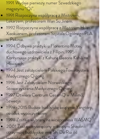
1991 Wydaje pierwszy numer Szwedzkiego
magazynu “Qi”.
1991 Rozpoczyna współpracę z Mistrzem,
Lekarzem, profesorem Wan Su Jinem.
1992 Rozpoczyna współpracę z Mistrzem Huan
Xiaokuanem, profesorem Szpitala Ogólnego PLA
w Pekinie.
1994 Odbywa praktyki u Florentino Motei,
duchowego uzdrowiciela z Filipin. 1995
Kontynuuje praktyki z Kahuną Geaore Kahili na
Hawajach.
1994 Jest założycielem Polskiego Towarzystwa
Medycznego Qigong.
1996 Jest Założycielem Norweskiego
Stowarzyszenia Medycznego Qigong.
1997 Otwiera Centrum CesamQ w Malmö,
Szwecja.
1998-2015
Buduje buddyjską świątynie Yangtorp,
ośrodek wypoczynkowy.
1998 Zostaje wybrany na wiceprezesa WASMQ.
2001 Zostaje wyświęcony w świątyni Shaolin i
otrzymuje buddyjskie imię Shi De Rui od
legendarnego opata Shi Su Xi.