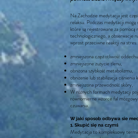
Na Zachodzie medytacja jest częs
relaksu. Podczas medytacji mogą w
które są rejestrowane za pomocą
technologicznego, a obserwacje n
wprost przeciwne reakcji na stres:
zmniejszona częstotliwość oddechu 
zmniejszone zużycie tlenu,
obniżona szybkość metabolizmu,
obniżenie lub stabilizacja ciśnienia 
zmniejszona przewodność skóry,
W różnych formach medytacji pojaw
równomierne wzorce fal mózgowych
czuwania.
W jaki sposob odbywa sie med
1. Skupić się na czymś
Medytacja to kompleksowy termin