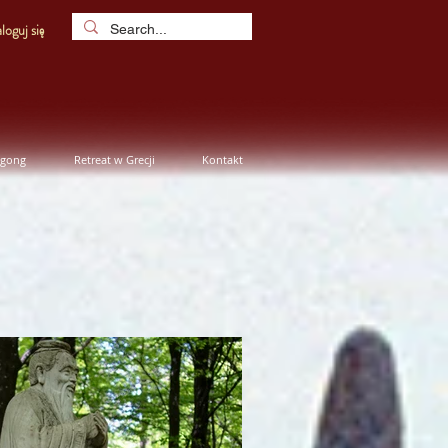
loguj się
igong
Retreat w Grecji
Kontakt