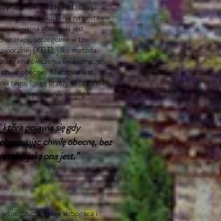
racy uczniów Buddy nad rozwijaniem
zczególności skupienia na postawie
cnie uważna obecność jest
oterapii, szczególnie w tzw.
ehawioralnej (KBT), jako metoda
polega na ćwiczeniu świadomego
w chwili obecnej. Kluczowe jest
nia tego, co się przeżywa, a zamiast
serwacji i opisywaniu swojego
która pojawia się gdy
bserwując chwilę obecną, bez
ją taką, jaką ona jest.”
i współczucia, które wzbogaca i