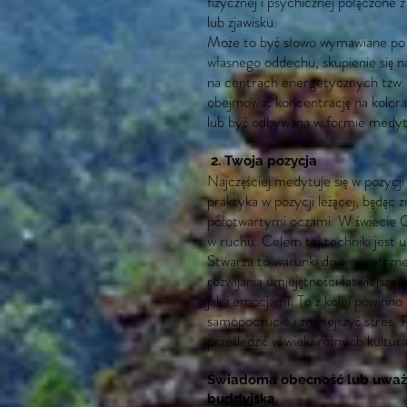
fizycznej i psychicznej połączone 
lub zjawisku.
Może to być słowo wymawiane po c
własnego oddechu, skupienie się na
na centrach energetycznych tzw.
obejmować koncentrację na kolorac
lub być odbywana w formie medyta
2. Twoja pozycja
Najczęściej medytuje się w pozycji 
praktyka w pozycji leżącej, będąc
półotwartymi oczami. W świecie Q
w ruchu. Celem tej techniki jest 
Stwarza to warunki do wewnętrzneg
rozwijania umiejętności łatwiejsze
jak i emocjami. To z kolei powinno
samopoczucie i zmniejszyć stres.
prześledzić w wielu różnych kultura
Świadoma obecność lub uważn
buddyjską.