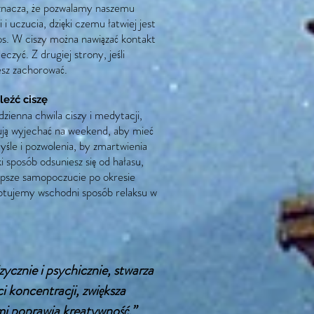
znacza, że pozwalamy naszemu
i uczucia, dzięki czemu łatwiej jest
s. W ciszy można nawiązać kontakt
eczyć. Z drugiej strony, jeśli
esz zachorować.
eźć ciszę
zienna chwila ciszy i medytacji,
bują wyjechać na weekend, aby mieć
yśle i pozwolenia, by zmartwienia
ki sposób odsuniesz się od hałasu,
lepsze samopoczucie po okresie
eptujemy wschodni sposób relaksu w
ycznie i psychicznie, stwarza
 koncentracji, zwiększa
mi poprawia kreatywność.”