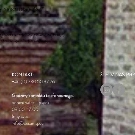
 nie potrzebuje słów.”
go odpowiedzialny głównie za pamięć;
ie skroniowym kory mózgowej.
KONTAKT:
ŚLEDŹ NAS PRZ
+46 (0) 730 50 37 26
Godziny kontaktu
telefonicznego:
poniedziałek - piątek
09.00-17.00
Inny czas:
info@cesamq.eu