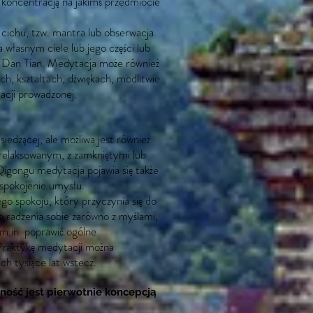
z koncentracją na jakimś przedmiocie
ichu, tzw. mantra lub obserwacja
 własnym ciele lub jego części lub
 Dan Tian. Medytacja może również
h, kształtach, dźwiękach, modlitwie
cji prowadzonej.
siedzącej, ale możliwa jest również
 zrelaksowanym, z zamkniętymi lub
igongu medytacja pojawia się także
uspokojenie umysłu.
o spokoju, który przyczynia się do
go radzenia sobie zarówno z myślami,
 m.in. poprawić ogólne
 Praktykę medytacji można
ch tysiące lat wstecz.
ość jest pierwotnie koncepcją