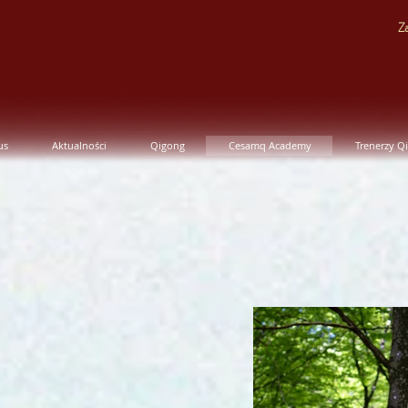
Za
us
Aktualności
Qigong
Cesamq Academy
Trenerzy Q