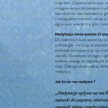
wnętrzem. Odpoczynek w ciszy o
mózgowi wytwarzać jaśniejsze myśli 
nam dostrzec nasz wewnętrzny gło
z niezagojonymi ranami i zacząć je l
zignorujesz wewnętrzny głos, moż
Medytacja może pomóc Ci znal
Dla niektórych ludzi wystarczy cod
podczas gdy inni czują, że potrze
możliwość zmniejszenia presji w um
uleciały. Niezależnie od tego, w ja
badacze uważają, że nagrodą jest 
ciszy. Dlatego coraz częściej akc
medytacji.
Jak to na nas wpływa ?
„Medytacja wpływa na nas fiz
warunki do poprawy zdolności
pewność siebie i między inny