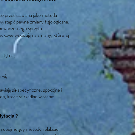
to przedstawiana jako metoda
ystąpić pewne zmiany fizjologiczne,
 nowoczesnego sprzętu
aukowe wskazują na zmiany, które są
i tętna,
krwi,
iają się specyficzne, spokojne i
, które są rzadkie w stanie
ytacja ?
 obejmujący metody relaksacji