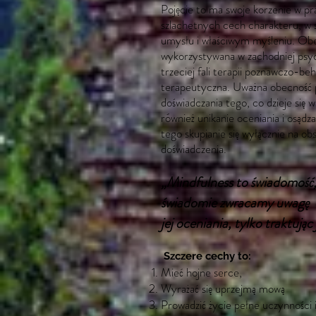
Pojęcie to ma swoje korzenie w p
szlachetnych cech charakteru, w s
umysłu i właściwym myśleniu. Obe
wykorzystywana w zachodniej psych
trzeciej fali terapii poznawczo-b
terapeutyczna. Uważna obecność 
doświadczania tego, co dzieje się 
również unikanie oceniania i osądza
tego skupianie się wyłącznie na ob
doświadczenia.
„Mindfulness to świadomość, 
świadomie zwracamy uwagę o
jej oceniania, tylko traktując 
Szczere cechy to:
Mieć hojne serce,
Wyrażać się uprzejmą mową
Prowadzić życie pełne uczynności 