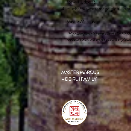
rozwija ludzkość
Słuchać wewnętrznego głosu, który
Mistrz Marcus
*Hipokamp to element układu limbiczne
nieduża struktura umieszczona w płac
MASTER MARCUS
– DE RUI FAMILY