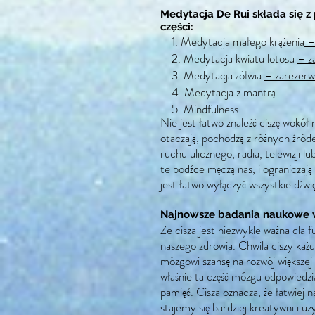
Medytacja De Rui składa się 
części:
1. Medytacja małego krążenia
– 
2. Medytacja kwiatu lotosu
– z
3. Medytacja żółwia
– zarezerw
4. Medytacja z mantrą
5. Mindfulness
Nie jest łatwo znaleźć ciszę wokół 
otaczają, pochodzą z różnych źród
ruchu ulicznego, radia, telewizji 
te bodźce męczą nas, i ograniczają
jest łatwo wyłączyć wszystkie dźwi
Najnowsze badania naukowe 
Ze cisza jest niezwykle ważna dla
naszego zdrowia. Chwila ciszy ka
mózgowi szansę na rozwój większe
właśnie ta część mózgu odpowiedzia
pamięć. Cisza oznacza, że łatwiej 
stajemy się bardziej kreatywni i 