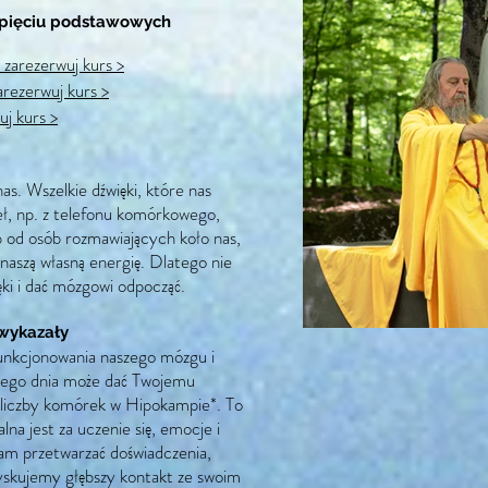
z pięciu podstawowych
zarezerwuj kurs >
arezerwuj kurs >
uj kurs >
nas. Wszelkie dźwięki, które nas
eł, np. z telefonu komórkowego,
lub od osób rozmawiających koło nas,
 naszą własną energię. Dlatego nie
ęki i dać mózgowi odpocząć.
wykazały
 funkcjonowania naszego mózgu i
żdego dnia może dać Twojemu
j liczby komórek w Hipokampie*. To
lna jest za uczenie się, emocje i
nam przetwarzać doświadczenia,
uzyskujemy głębszy kontakt ze swoim