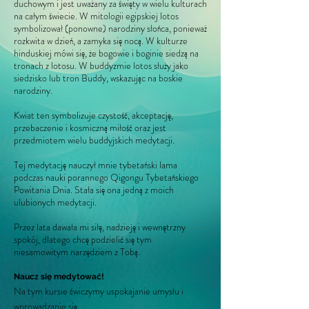
duchowym i jest uważany za święty w wielu kulturach
na całym świecie. W mitologii egipskiej lotos
symbolizował (ponowne) narodziny słońca, ponieważ
rozkwita w dzień, a zamyka się nocą. W kulturze
hinduskiej mówi się, że bogowie i boginie siedzą na
tronach z lotosu. W buddyzmie lotos służy jako
siedzisko lub tron Buddy, wskazując na boskie
narodziny.
Kwiat ten symbolizuje czystość, akceptację,
przebaczenie i kosmiczną miłość oraz jest
przedmiotem wielu buddyjskich medytacji.
Tej medytację nauczył mnie tybetański lama
podczas nauki porannego Qigongu Tybetańskiego
Powitania Dnia. Stała się ona jedną z moich
ulubionych medytacji.
Przez lata dawała mi siłę, nadzieję i wewnętrzny
spokój, dlatego chcę podzielić się tym
niesamowitym narzędziem z Tobą.
Naucz się medytować!
Na tym kursie ćwiczymy uspokajanie umysłu i
wprowadzanie się