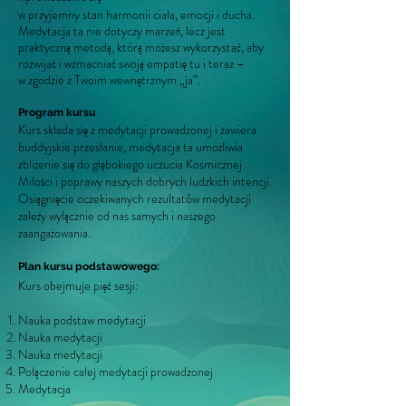
w przyjemny stan harmonii ciała, emocji i ducha.
Medytacja ta nie dotyczy marzeń, lecz jest
praktyczną metodą, którą możesz wykorzystać, aby
rozwijać i wzmacniać swoją empatię tu i teraz –
w zgodzie z Twoim wewnętrznym „ja”.
Program kursu
Kurs składa się z medytacji prowadzonej i zawiera
buddyjskie przesłanie, medytacja ta umożliwia
zbliżenie się do głębokiego uczucia Kosmicznej
Miłości i poprawy naszych dobrych ludzkich intencji.
Osiągnięcie oczekiwanych rezultatów medytacji
zależy wyłącznie od nas samych i naszego
zaangażowania.
Plan kursu podstawowego:
Kurs obejmuje pięć sesji:
Nauka podstaw medytacji
Nauka medytacji
Nauka medytacji
Połączenie całej medytacji prowadzonej
Medytacja