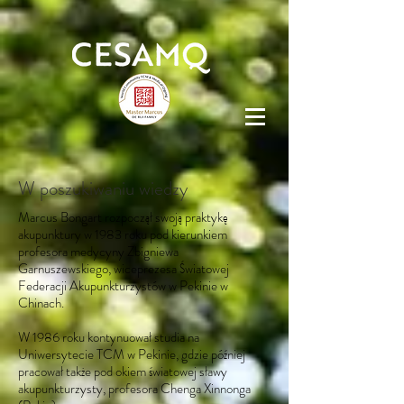
W poszukiwaniu wiedzy
Marcus Bongart rozpoczął swoją praktykę
akupunktury w 1983 roku pod kierunkiem
profesora medycyny Zbigniewa
Garnuszewskiego, wiceprezesa Światowej
Federacji Akupunkturzystów w Pekinie w
Chinach.
W 1986 roku kontynuował studia na
Uniwersytecie TCM w Pekinie, gdzie później
pracował także pod okiem światowej sławy
akupunkturzysty, profesora Chenga Xinnonga