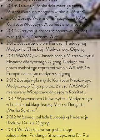
2006 Telewizja Polska dokumentuje pracę
Mistrza Marcusa Bongarta w filmie „Mistrz”.
2007 Zostaje Wybrany na Prezydenta KAM,
Komitetu Medycyny Alternatywnej w Szwecji.
2010 Otrzymuje doroczną honorowa nagrodę
miesięcznika „Nieznany Wiat”.
2010 Jest założycielem Fundacji Tradycyjnej
Medycyny Chińskiej i Medycznego Qigong.
2011 WASMQ w Chinach nadaje Mistrzowi tytuł
Eksperta Medycznego Qigong. Nadając mu
prawo osobistego reprezentowania WASMQ w
Europie nauczając medyczny qigong.
2012 Zostaje wybrany do Komitetu Naukowego
Medycznego Qigong przez Zarząd WASMQ i
mianowany Wiceprzewodniczącym Komitetu.
2012 Wydawnictwo Uniwersytetu Medycznego
w Lublinie publikuje książkę Mistrza Bongarta
„Wielka Synteza”.
2012 W Szwecji zakłada Europejską Federację
Rodziny De Rui Qigong.
2014 We Władysławowie jest zostaje
założycielem Polskiego Stowarzyszenia De Rui