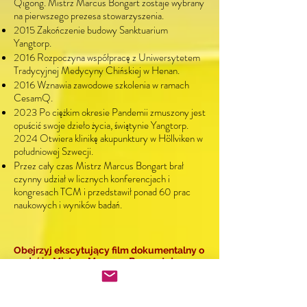
Qigong. Mistrz Marcus Bongart zostaje wybrany
na pierwszego prezesa stowarzyszenia.
2015 Zakończenie budowy Sanktuarium
Yangtorp.
2016 Rozpoczyna współpracę z Uniwersytetem
Tradycyjnej Medycyny Chińskiej w Henan.
2016 Wznawia zawodowe szkolenia w ramach
CesamQ.
2023 Po ciężkim okresie Pandemii zmuszony jest
opuścić swoje dzieło życia, świątynie Yangtorp.
2024 Otwiera klinikę akupunktury w Höllviken w
południowej Szwecji.
Przez cały czas Mistrz Marcus Bongart brał
czynny udział w licznych konferencjach i
kongresach TCM i przedstawił ponad 60 prac
naukowych i wyników badań.
Obejrzyj ekscytujący film dokumentalny o
podróży Mistrza Marcusa Bongarta!
Marcus został mianowany mistrzem qigong w
Chinach w 1991 r., a w 2001 r. został przyjęty
do świątyni Shaolin i otrzymał imię mnicha Shi