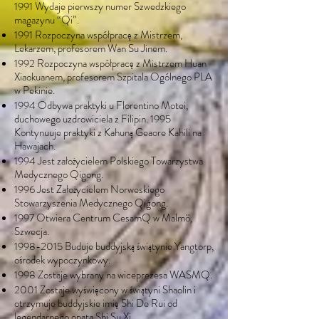
1991 Wydaje pierwszy numer Szwedzkiego
magazynu “Qi”.
1991 Rozpoczyna współpracę z Mistrzem,
Lekarzem, profesorem Wan Su Jinem.
1992 Rozpoczyna współpracę z Mistrzem Huan
Xiaokuanem, profesorem Szpitala Ogólnego PLA
w Pekinie.
1994 Odbywa praktyki u Florentino Motei,
duchowego uzdrowiciela z Filipin. 1995
Kontynuuje praktyki z Kahuną Geaore Kahili na
Hawajach.
1994 Jest założycielem Polskiego Towarzystwa
Medycznego Qigong.
1996 Jest Założycielem Norweskiego
Stowarzyszenia Medycznego Qigong.
1997 Otwiera Centrum CesamQ w Malmö,
Szwecja.
1998-2015
Buduje buddyjską świątynie Yangtorp,
ośrodek wypoczynkowy.
1998 Zostaje wybrany na wiceprezesa WASMQ.
2001 Zostaje wyświęcony w świątyni Shaolin i
otrzymuje buddyjskie imię Shi De Rui od
legendarnego opata Shi Su Xi.