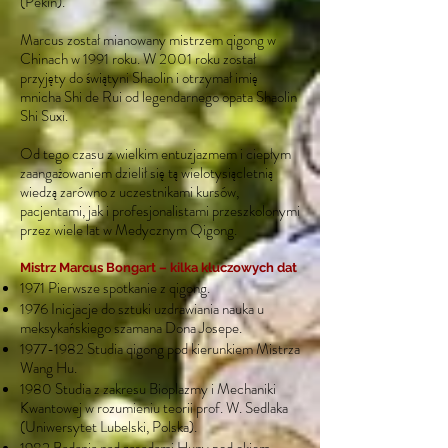
(Pekin).
Marcus został mianowany mistrzem qigong w
Chinach w 1991 roku. W 2001 roku został
przyjęty do świątyni Shaolin i otrzymał imię
mnicha Shi de Rui od legendarnego opata Shaolin
Shi Suxi.
Od tego czasu z wielkim entuzjazmem i ciepłym
zaangażowaniem dzielił się tą wielotysiącletnią
wiedzą zarówno z uczestnikami kursów,
pacjentami, jak i profesjonalistami przeszkolonymi
przez wiele lat w Medycznym Qigong.
Mistrz Marcus Bongart – kilka kluczowych dat
1971 Pierwsze spotkanie z qigong.
1976 Inicjacje do sztuki uzdrawiania nauka u
meksykańskiego szamana Dona Josepe.
1977-1982
Studia qigong pod kierunkiem Mistrza
Wang Hu.
1980 Studia z zakresu Bioplazmy i Mechaniki
Kwantowej w rozumieniu teorii prof. W. Sedlaka
(Uniwersytet Lubelski, Polska).