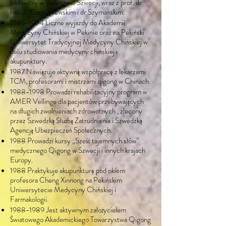
badawczy w Vellinge w Szwecji, wraz z prof. dr
hab. Z. Garnuszewskim i dr Szymańskim.
1986-1994
Liczne wyjazdy do Akademii
Medycyny Chińskiej w Pekinie oraz na Pekiński
Uniwersytet Tradycyjnej Medycyny Chińskiej w
celu studiowania medycyny chińskiej i
akupunktury.
1987 Nawiązuje aktywną współpracę z lekarzami
TCM, profesorami i mistrzami qigong w Chinach.
1988-1998
Prowadzi rehabilitacyjny program w
AMER Vellinge dla pacjentów przebywających
na długich zwolnieniach zdrowotnych , zlecony
przez Szwedzką Służbą Zatrudnienia i Szwedzką
Agencją Ubezpieczeń Społecznych.
1988 Prowadzi kursy „Sześć tajemnych słów”
medycznego Qigong w Szwecji i innych krajach
Europy.
1988 Praktykuje akupunkturę pod okiem
profesora Cheng Xinnong na Pekińskim
Uniwersytecie Medycyny Chińskiej i
Farmakologii.
1988-1989
Jest aktywnym założycielem
Światowego Akademickiego Towarzystwa Qigong