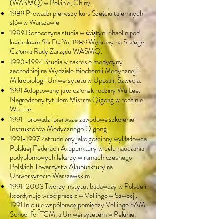
(WASMQ) w Pekinie, Chiny.
1989 Prowadzi pierwszy kurs Sześciu tajemnych
słów w Warszawie
1989 Rozpoczyna studia w świątyni Shaolin pod
kierunkiem Shi De Yu. 1989 Wybrany na Stałego
Członka Rady Zarządu WASMQ.
1990-1994
Studia w zakresie medycyny
zachodniej na Wydziale Biochemii Medycznej i
Mikrobiologii Uniwersytetu w Uppsali, Szwecja.
1991 Adoptowany jako członek rodziny Wu Lee.
Nagrodzony tytułem Mistrza Qigong w rodzinie
Wu Lee.
1991- prowadzi pierwsze zawodowe szkolenie
Instruktorów Medycznego Qigong.
1991-1997
Zatrudniony jako gościnny wykładowca
Polskiej Federacji Akupunktury w celu nauczania
podyplomowych lekarzy w ramach czesnego
Polskich Towarzystw Akupunktury na
Uniwersytecie Warszawskim.
1991-2003
Tworzy instytut badawczy w Polsce i
koordynuje współpracę z w Vellinge w Szwecji.
1991 Inicjuje współpracę pomiędzy Vellinge SAM
School for TCM, a Uniwersytetem w Pekinie.