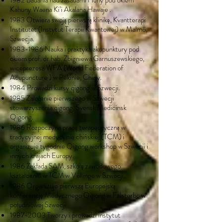
1982 Badania nad zasadami Huny pod okiem
Kahuny Waena Ki’i Akalana Hawaje .
1983 Otwiera swoją pierwszą klinikę, Kvantterapi
Institutet (Instytut Terapii Kwantowej) w Malmö,
Szwecja.
1983-1986
Nauka i praktyka akupunktury pod
okiem prof. dr hab. Zbigniewa Garnuszewskiego,
wiceprezesa WFA (World Federation of
Acupuncture ) w Pekinie, Chiny.
1984 Prowadzi kursy qigong w Szwecji.
1985 Założenie pierwszego w Szwecji
stowarzyszenia qigong, Svensk Medicinsk
Qigong.
1986 Rozpoczyna pracę terapeutyczną w
tradycyjnej medycynie chińskiej (TCM) i
organizuje tygodnie Qigong workshop w Szwecji i
innych krajach Europy.
1986 Zakłada SAM, szkołę zawodowego
kształcenie w TCM w Vellinge w Szwecji.
1986 Organizuje pierwszą Europejską
konferencję Medycznego Qigong w Falsterbo w
południowej Szwecji
1987-2003
Tworzy i prowadzi instytut