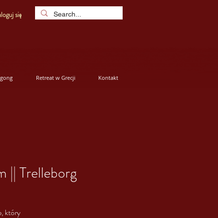
loguj się
igong
Retreat w Grecji
Kontakt
 || Trelleborg
, który