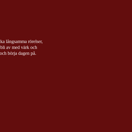
uka långsamma rörelser,
t bli av med värk och
 och börja dagen på.