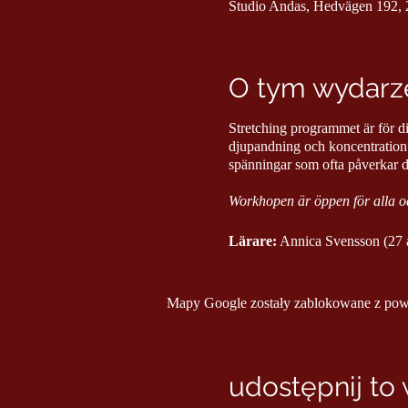
Studio Andas, Hedvägen 192, 2
O tym wydarze
Stretching programmet är för di
djupandning och koncentration f
spänningar som ofta påverkar di
Workhopen är öppen för alla oa
Lärare:
Annica Svensson (27 å
Mapy Google zostały zablokowane z powod
udostępnij to