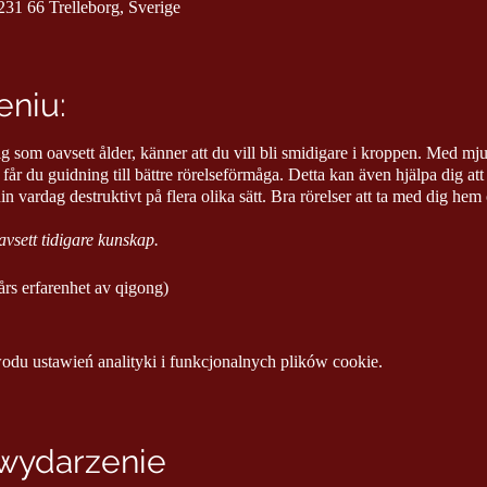
31 66 Trelleborg, Sverige
niu:
g som oavsett ålder, känner att du vill bli smidigare i kroppen. Med mj
år du guidning till bättre rörelseförmåga. Detta kan även hjälpa dig at
n vardag destruktivt på flera olika sätt. Bra rörelser att ta med dig hem
vsett tidigare kunskap.
rs erfarenhet av qigong)
u ustawień analityki i funkcjonalnych plików cookie.
 wydarzenie