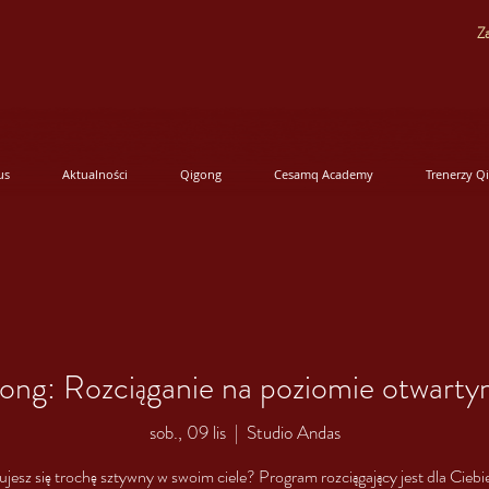
Za
us
Aktualności
Qigong
Cesamq Academy
Trenerzy Q
ng: Rozciąganie na poziomie otwartym
sob., 09 lis
  |  
Studio Andas
ujesz się trochę sztywny w swoim ciele? Program rozciągający jest dla Ciebie