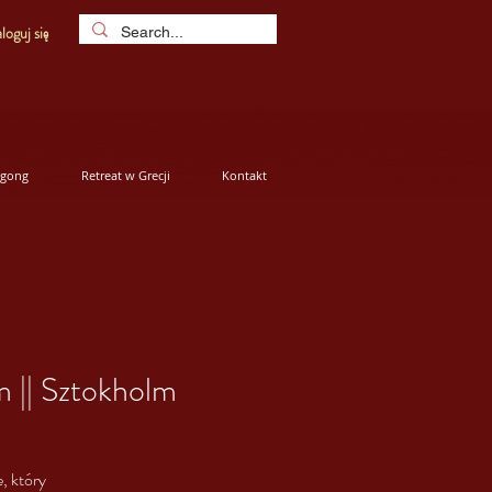
loguj się
igong
Retreat w Grecji
Kontakt
 || Sztokholm
, który