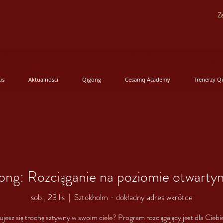
Za
us
Aktualności
Qigong
Cesamq Academy
Trenerzy Q
ong: Rozciąganie na poziomie otwartym
sob., 23 lis
  |  
Sztokholm - dokładny adres wkrótce
ujesz się trochę sztywny w swoim ciele? Program rozciągający jest dla Ciebie