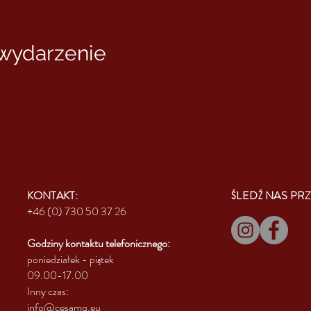
zinę, a może kolegę z pracy i spędź radosny i inspirujący dzień!
27 lat qigong) i Marcus Bongart (50 lat qigong)
 wydarzenie
ładną lokalizację nieco później tego lata)
KONTAKT:
ŚLEDŹ NAS PRZ
+46 (0) 730 50 37 26
Godziny kontaktu
telefonicznego:
poniedziałek - piątek
09.00-17.00
Inny czas:
info@cesamq.eu