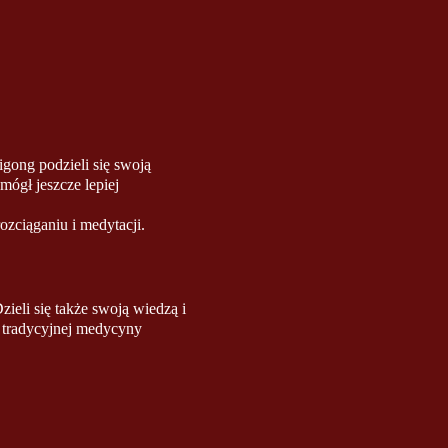
gong podzieli się swoją
mógł jeszcze lepiej
ozciąganiu i medytacji.
eli się także swoją wiedzą i
, tradycyjnej medycyny
 i że skorzystasz z