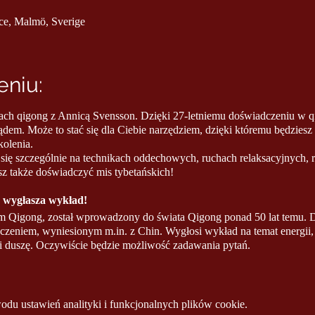
ce, Malmö, Sverige
niu:
ach qigong z Annicą Svensson. Dzięki 27-letniemu doświadczeniu w qi
em. Może to stać się dla Ciebie narzędziem, dzięki któremu będziesz 
kolenia.
się szczególnie na technikach oddechowych, ruchach relaksacyjnych, r
z także doświadczyć mis tybetańskich!
 wygłasza wykład!
m Qigong, został wprowadzony do świata Qigong ponad 50 lat temu. Dzi
czeniem, wyniesionym m.in. z Chin. Wygłosi wykład na temat energii
o i duszę. Oczywiście będzie możliwość zadawania pytań.
la każdego, nawet dla początkujących.
 w którym się znajdujesz, mamy nadzieję, że nasze ścieżki się skrzyżują
u ustawień analityki i funkcjonalnych plików cookie.
bie początkiem lepszego i zdrowszego życia.