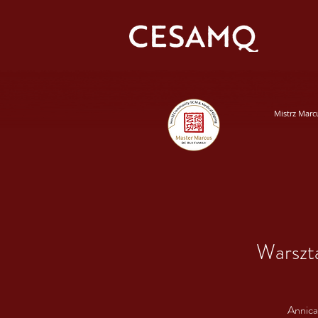
Mistrz Marc
Warszt
Annica