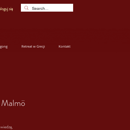
loguj się
igong
Retreat w Grecji
Kontakt
| Malmö
wiedzą,