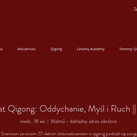
Za
us
Aktualności
Qigong
Cesamq Academy
Trenerzy Q
at Qigong: Oddychanie, Myśl i Ruch |
niedz., 18 sie
  |  
Malmö - dokładny adres wkrótce
 Svensson ze swoim 27-letnim doświadczeniem w qigong podzieli się swoją 