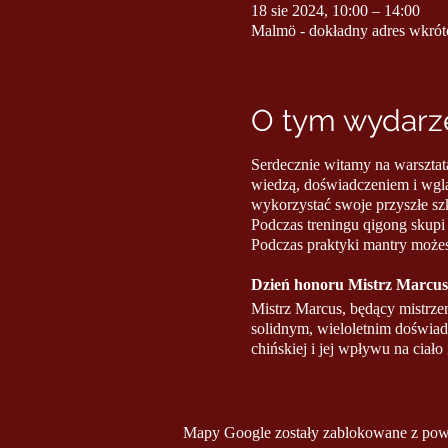
18 sie 2024, 10:00 – 14:00
Malmö - dokładny adres wkrót
O tym wydarze
Serdecznie witamy na warsztat
wiedzą, doświadczeniem i wgląd
wykorzystać swoje przyszłe sz
Podczas treningu qigong skupi 
Podczas praktyki mantry możes
Dzień honoru Mistrz Marcus
Mistrz Marcus, będący mistrze
solidnym, wieloletnim doświad
chińskiej i jej wpływu na ciał
Ten warsztat jest odpowiedni d
Niezależnie od wieku i miejsca,
Mapy Google zostały zablokowane z powod
warsztatów, które będą dla Cie