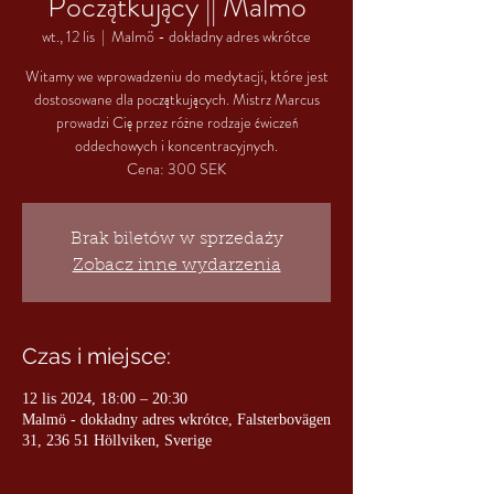
Początkujący || Malmö
wt., 12 lis
  |  
Malmö - dokładny adres wkrótce
Witamy we wprowadzeniu do medytacji, które jest
dostosowane dla początkujących. Mistrz Marcus
prowadzi Cię przez różne rodzaje ćwiczeń
oddechowych i koncentracyjnych.
Cena: 300 SEK
Brak biletów w sprzedaży
Zobacz inne wydarzenia
Czas i miejsce:
12 lis 2024, 18:00 – 20:30
Malmö - dokładny adres wkrótce, Falsterbovägen
31, 236 51 Höllviken, Sverige