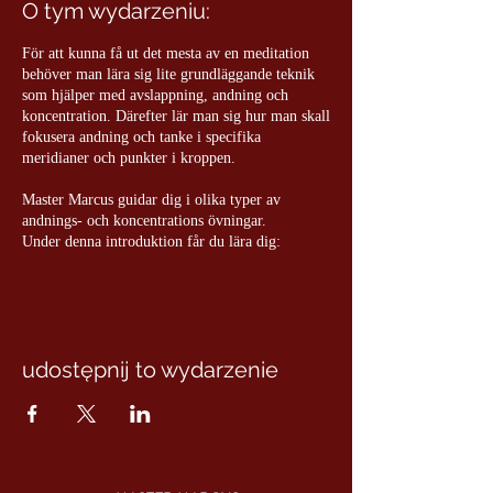
O tym wydarzeniu:
För att kunna få ut det mesta av en meditation
behöver man lära sig lite grundläggande teknik
som hjälper med avslappning, andning och
koncentration. Därefter lär man sig hur man skall
fokusera andning och tanke i specifika
meridianer och punkter i kroppen.
Master Marcus guidar dig i olika typer av
andnings- och koncentrations övningar.
Under denna introduktion får du lära dig:
Sittande position
Teknik till avslappning
Andning
Tanke
udostępnij to wydarzenie
Punkterna på meridianerna
Mudra
Under kvällen kommer du att vägledas i tankarna
om hur och varför meditation kan hjälpa dig att
få bättre sinnesro, stärkt energi, ökad
koncentration och med det uppnå bättre hälsa,