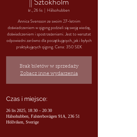
|| Sztokholm
śr., 26 lis
  |  
Hälsohubben
Annica Svensson ze swoim 27-letnim
doświadczeniem w qigong podzieli się swoją wiedzą,
doświadczeniem i spostrzeżeniami. Jest to warsztat
odpowiedni zarówno dla początkujących, jak i byłych
praktykujących qigong. Cena: 350 SEK
Brak biletów w sprzedaży
Zobacz inne wydarzenia
Czas i miejsce:
26 lis 2025, 18:30 – 20:30
Hälsohubben, Falsterbovägen 91A, 236 51
Höllviken, Sverige