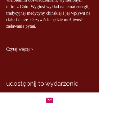
wieloletnim doświadczeniem, wyniesionym 
m.in. z Chin. Wygłosi wykład na temat energii, 
tradycyjnej medycyny chińskiej i jej wpływu na 
ciało i duszę. Oczywiście będzie możliwość 
zadawania pytań.
Czytaj więcej >
udostępnij to wydarzenie
MASTER MARCUS
– DE RUI FAMILY