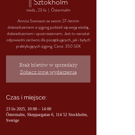
|| Sztokholm
niedz., 23 lis
  |  
Östermalm
Annica Svensson ze swoim 27-letnim
doświadczeniem w qigong podzieli się swoją wiedzą,
doświadczeniem i spostrzeżeniami. Jest to warsztat
odpowiedni zarówno dla początkujących, jak i byłych
praktykujących qigong. Cena: 350 SEK
Brak biletów w sprzedaży
Zobacz inne wydarzenia
Czas i miejsce:
23 lis 2025, 10:00 – 14:00
Östermalm, Skeppargatan 6, 114 52 Stockholm,
Sverige