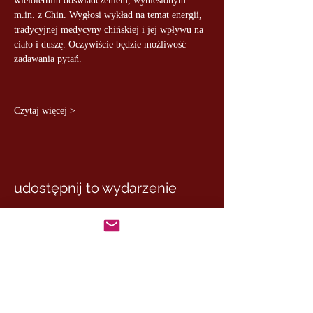
wieloletnim doświadczeniem, wyniesionym 
m.in. z Chin. Wygłosi wykład na temat energii, 
tradycyjnej medycyny chińskiej i jej wpływu na 
ciało i duszę. Oczywiście będzie możliwość 
zadawania pytań.
Czytaj więcej >
udostępnij to wydarzenie
MASTER MARCUS
– DE RUI FAMILY