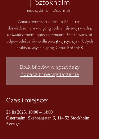
|| Sztokholm
niedz., 23 lis
  |  
Östermalm
Annica Svensson ze swoim 27-letnim
doświadczeniem w qigong podzieli się swoją wiedzą,
doświadczeniem i spostrzeżeniami. Jest to warsztat
odpowiedni zarówno dla początkujących, jak i byłych
praktykujących qigong. Cena: 350 SEK
Brak biletów w sprzedaży
Zobacz inne wydarzenia
Czas i miejsce:
23 lis 2025, 10:00 – 14:00
Östermalm, Skeppargatan 6, 114 52 Stockholm,
Sverige