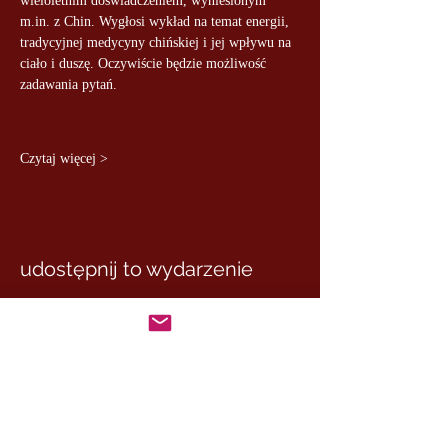
wieloletnim doświadczeniem, wyniesionym 
m.in. z Chin. Wygłosi wykład na temat energii, 
tradycyjnej medycyny chińskiej i jej wpływu na 
ciało i duszę. Oczywiście będzie możliwość 
zadawania pytań.
Czytaj więcej >
udostępnij to wydarzenie
MASTER MARCUS
– DE RUI FAMILY