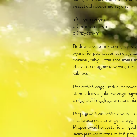
wszystkich poziomach życia:
a.) psychicznym
b.) emocjonalnym
c.) fizycznym.
Budować szacunek pomiędzy wszys
wyznanie, pochodzenie, religię cz
Sprawić, żeby ludzie zrozumieli z
klucza do osiągnięcia wewnętrzne
sukcesu.
Podkreślać wagę ludzkiej odpowi
stanu zdrowia, jako naszego najw
pielęgnacji i ciągłego wmacniania
Propagować wolność dla wszystkic
możliwości oraz odwagę do wygła
Proponować korzystanie z głęboki
jakim jest kosmiczna miłość przy