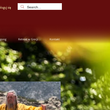
loguj się
igong
Retreat w Grecji
Kontakt