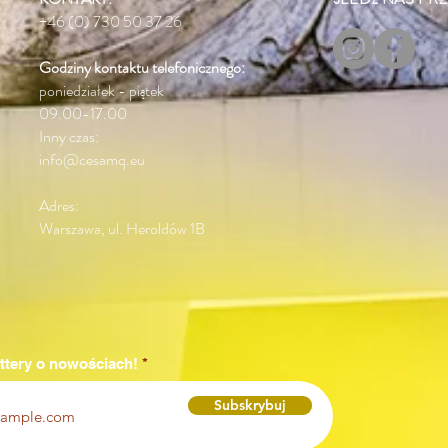
+46 (0) 730 50 37 26
Godziny kontaktu
telefonicznego:
poniedziałek - piątek
09.00-17.00
Inny czas:
info@cesamq.eu
Adres:
Warszawa, ul. Heroldów 1B
ttery o nowościach!
Subskrybuj