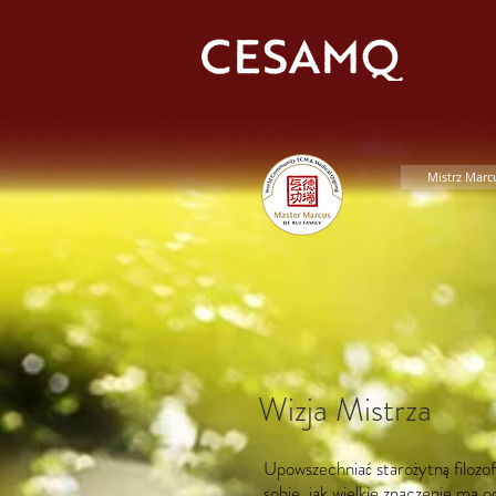
Mistrz Marc
Wizja Mistrza
Upowszechniać starożytną filozofi
sobie, jak wielkie znaczenie ma o