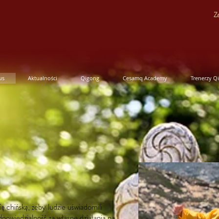
Za
us
Aktualności
Qigong
Cesamq Academy
Trenerzy Q
ę chińską, żeby ludzie uświadomili
dpowiedzialność za własne działania na