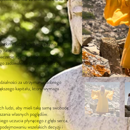
tkimi ludźmi, bez względu na ich
y rasę.
naczenie rozwoju osobistego, jako
go zadowolenia oraz w dążeniu do
edzialności za utrzymanie dobrego
iększego kapitału, który wymaga
.
h ludzi, aby mieli taką samą swobodę,
szania własnych poglądów.
ego uczucia płynącego z głębi serca,
 podejmowaniu wszelakich decyzji i