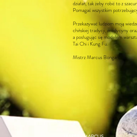
działań, tak żeby robić to z szac
Pomagać wszystkim potrzebują
Przekazywać ludziom moją wiedzę
chińskiej tradycji, medycyny oraz 
a posługując się modelem warsz
Tai Chi i Kung Fu.
Mistrz Marcus Bongart
MASTER MARCUS