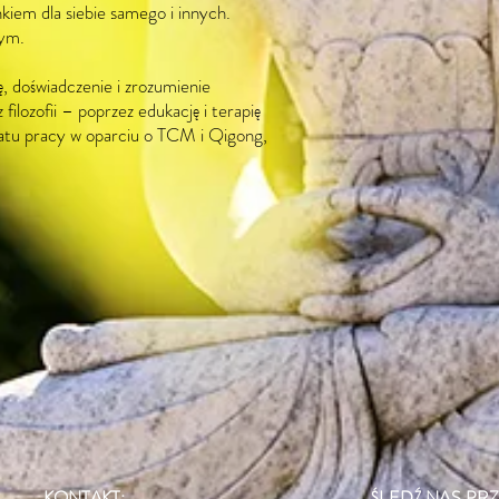
unkiem dla siebie samego i innych.
cym.
, doświadczenie i zrozumienie
filozofii – poprzez edukację i terapię
tatu pracy w oparciu o TCM i Qigong,
KONTAKT:
ŚLEDŹ NAS PRZ