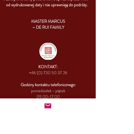
od wydrukowanej daty i nie uprawniają do podróży.
MASTER MARCUS
– DE RUI FAMILY
KONTAKT:
+46 (0) 730 50 37 26
Godziny kontaktu
telefonicznego:
poniedziałek - piątek
09.00-17.00
Inny czas:
info@cesamq.eu
Adres:
Warszawa, ul. Heroldów 1B