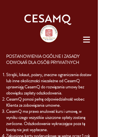
POSTANOWIENIA OGÓLNE I ZASADY
ODWOŁAŃ DLA OSÓB PRYWATNYCH
Strajki, lokaut, pożary, znaczne ograniczenia dostaw
lub inne okoliczności niezależne od CesamQ
uprawniają CesamQ do rozwiązania umowy bez
obowiązku zapłaty odszkodowania.
CesamQ ponosi pełną odpowiedzialność wobec
Klienta za zobowiązania umowne.
CesamQ ma prawo anulować kurs i umowę, w
wyniku czego wszystkie uiszczone opłaty zostaną
zwrócone. Odszkodowanie wykraczające poza tę
kwotę nie jest wypłacane.
Zakupione karty podarunkowe są ważne przez 1 rok