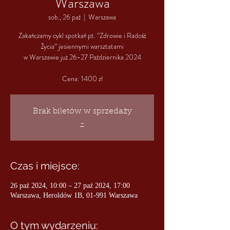
Warszawa
sob., 26 paź
  |  
Warszawa
Zakańczamy cykl spotkań pt. ”Zdrowie i Radość
Życia” jesiennymi warsztatami
w Warszawie już 26-27 Października 2024
Cena: 1400 zł
Brak biletów w sprzedaży
-
Czas i miejsce:
26 paź 2024, 10:00 – 27 paź 2024, 17:00
Warszawa, Heroldów 1B, 01-991 Warszawa
O tym wydarzeniu: