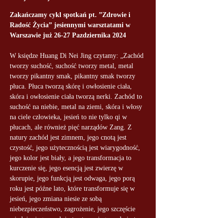
Zakańczamy cykl spotkań pt. ”Zdrowie i 
Radość Życia” jesiennymi warsztatami w 
Warszawie już 26-27 Pazdziernika 2024
W księdze Huang Di Nei Jing czytamy: „Zachód 
tworzy suchość, suchość tworzy metal, metal 
tworzy pikantny smak, pikantny smak tworzy 
płuca. Płuca tworzą skórę i owłosienie ciała, 
skóra i owłosienie ciała tworzą nerki. Zachód to 
suchość na niebie, metal na ziemi, skóra i włosy 
na ciele człowieka, jesień to nie tylko qi w 
płucach, ale również pięć narządów Zang. Z 
natury zachód jest zimnem, jego cnotą jest 
czystość, jego użytecznością jest wiarygodność, 
jego kolor jest biały, a jego transformacja to 
kurczenie się, jego esencją jest zwierzę w 
skorupie, jego funkcją jest odwaga, jego porą 
roku jest późne lato, które transformuje się w 
jesień, jego zmiana niesie ze sobą 
niebezpieczeństwo, zagrożenie, jego szczęście 