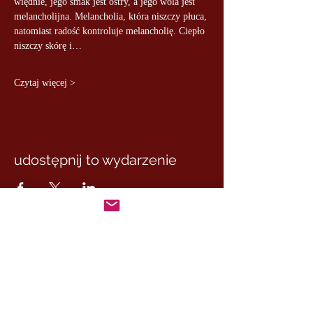
więdnie, jego smak jest ostry, a jego wola jest 
melancholijna. Melancholia, która niszczy płuca, 
natomiast radość kontroluje melancholię. Ciepło 
niszczy skórę i…
Czytaj więcej >
udostępnij to wydarzenie
MASTER MARCUS
– DE RUI FAMILY