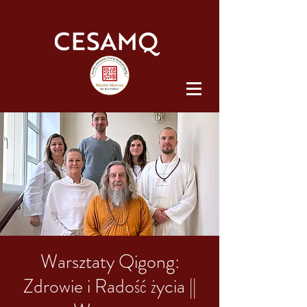
Warsztaty Qigong:
Zdrowie i Radość życia ||