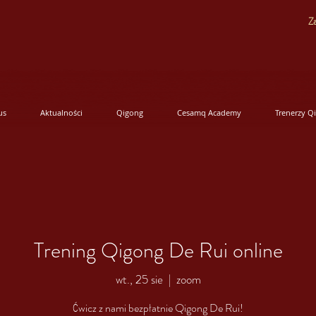
Za
us
Aktualności
Qigong
Cesamq Academy
Trenerzy Q
Trening Qigong De Rui online
wt., 25 sie
  |  
zoom
Ćwicz z nami bezpłatnie Qigong De Rui!