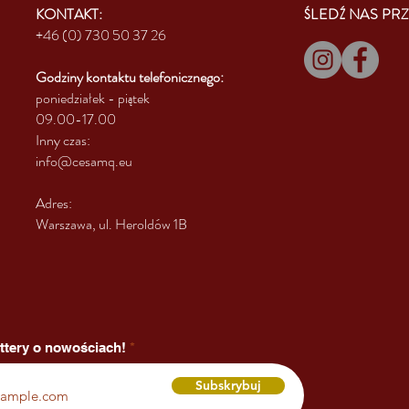
KONTAKT:
ŚLEDŹ NAS PRZ
+46 (0) 730 50 37 26
Godziny kontaktu
telefonicznego:
poniedziałek - piątek
09.00-17.00
Inny czas:
info@cesamq.eu
Adres:
Warszawa, ul. Heroldów 1B
ttery o nowościach!
Subskrybuj