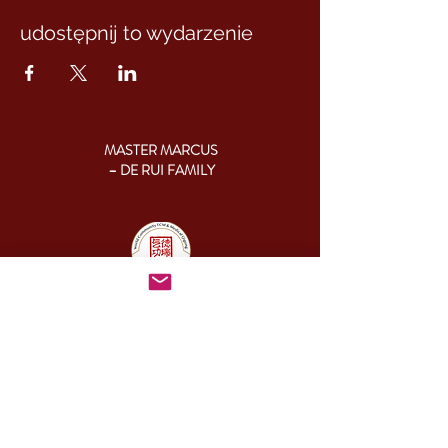
udostępnij to wydarzenie
MASTER MARCUS
– DE RUI FAMILY
KONTAKT:
+46 (0) 730 50 37 26
Godziny kontaktu
telefonicznego:
poniedziałek - piątek
09.00-17.00
Inny czas:
info@cesamq.eu