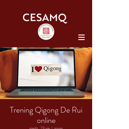
Trening Qigong De Rui
online
niedz., 23 sie
  |  
zoom