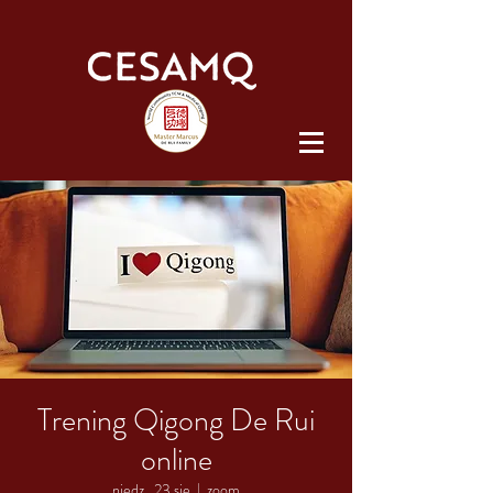
Trening Qigong De Rui
online
niedz., 23 sie
  |  
zoom