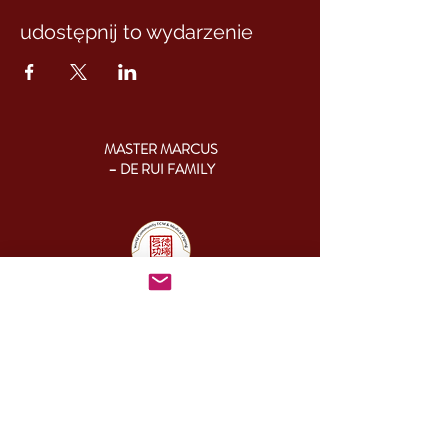
udostępnij to wydarzenie
MASTER MARCUS
– DE RUI FAMILY
KONTAKT:
+46 (0) 730 50 37 26
Godziny kontaktu
telefonicznego:
poniedziałek - piątek
09.00-17.00
Inny czas:
info@cesamq.eu