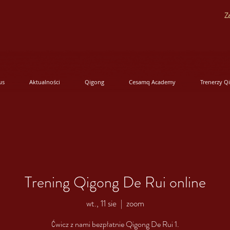
Za
us
Aktualności
Qigong
Cesamq Academy
Trenerzy Q
Trening Qigong De Rui online
wt., 11 sie
  |  
zoom
Ćwicz z nami bezpłatnie Qigong De Rui 1.