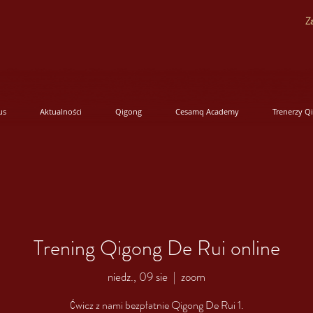
Za
us
Aktualności
Qigong
Cesamq Academy
Trenerzy Q
Trening Qigong De Rui online
niedz., 09 sie
  |  
zoom
Ćwicz z nami bezpłatnie Qigong De Rui 1.