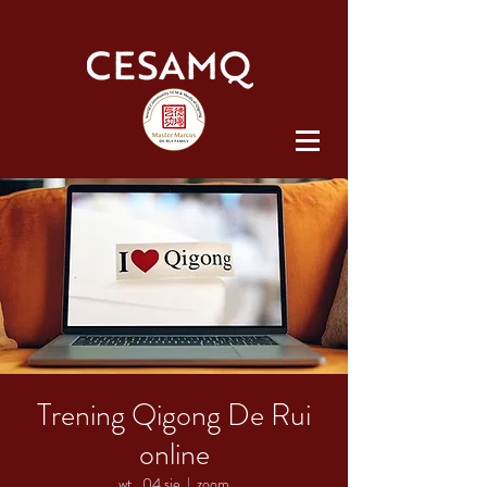
Trening Qigong De Rui
online
wt., 04 sie
  |  
zoom