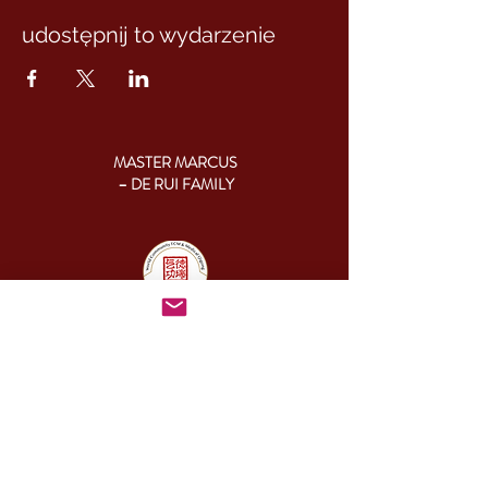
udostępnij to wydarzenie
MASTER MARCUS
– DE RUI FAMILY
KONTAKT:
+46 (0) 730 50 37 26
Godziny kontaktu
telefonicznego:
poniedziałek - piątek
09.00-17.00
Inny czas:
info@cesamq.eu