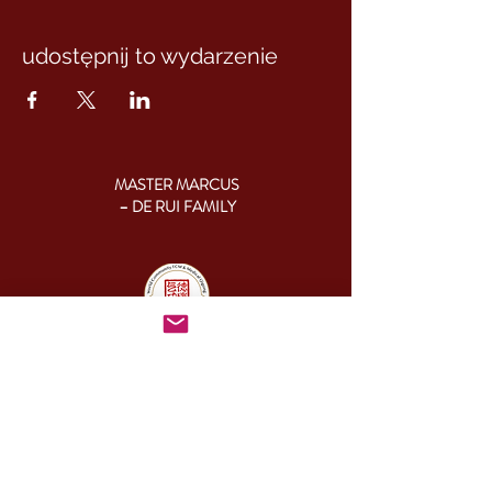
udostępnij to wydarzenie
MASTER MARCUS
– DE RUI FAMILY
KONTAKT:
+46 (0) 730 50 37 26
Godziny kontaktu
telefonicznego:
poniedziałek - piątek
09.00-17.00
Inny czas: