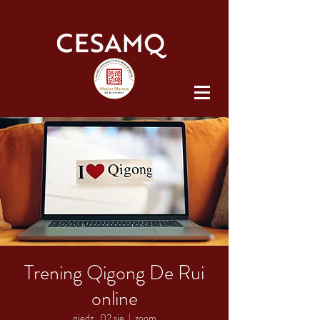
Trening Qigong De Rui
online
niedz., 02 sie
  |  
zoom