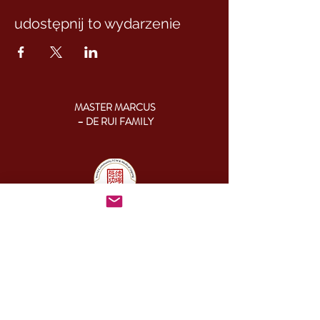
udostępnij to wydarzenie
MASTER MARCUS
– DE RUI FAMILY
KONTAKT:
+46 (0) 730 50 37 26
Godziny kontaktu
telefonicznego:
poniedziałek - piątek
09.00-17.00
Inny czas:
info@cesamq.eu