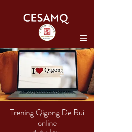
Trening Qigong De Rui
online
wt., 28 lip
  |  
zoom