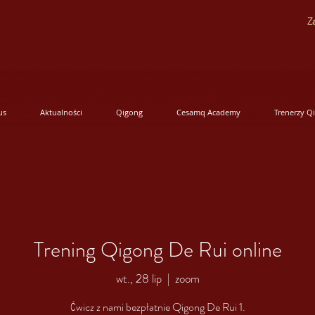
Za
us
Aktualności
Qigong
Cesamq Academy
Trenerzy Q
Trening Qigong De Rui online
wt., 28 lip
  |  
zoom
Ćwicz z nami bezpłatnie Qigong De Rui 1.