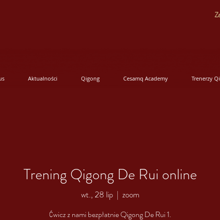
Za
us
Aktualności
Qigong
Cesamq Academy
Trenerzy Q
Trening Qigong De Rui online
wt., 28 lip
  |  
zoom
Ćwicz z nami bezpłatnie Qigong De Rui 1.