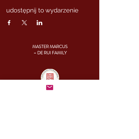
udostępnij to wydarzenie
MASTER MARCUS
– DE RUI FAMILY
KONTAKT:
+46 (0) 730 50 37 26
Godziny kontaktu
telefonicznego:
poniedziałek - piątek
09.00-17.00
Inny czas:
info@cesamq.eu