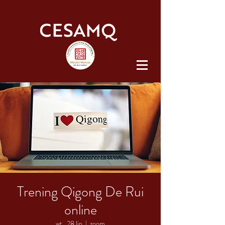
Trening Qigong De Rui
online
wt., 28 lip
  |  
zoom