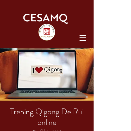
Trening Qigong De Rui
online
wt., 21 lip
  |  
zoom