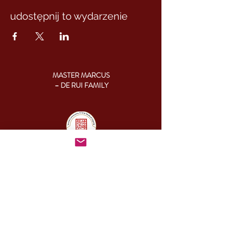
udostępnij to wydarzenie
MASTER MARCUS
– DE RUI FAMILY
KONTAKT:
+46 (0) 730 50 37 26
Godziny kontaktu
telefonicznego:
poniedziałek - piątek
09.00-17.00
Inny czas:
info@cesamq.eu