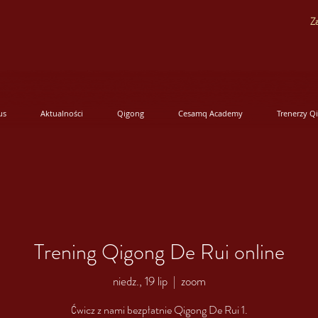
Za
us
Aktualności
Qigong
Cesamq Academy
Trenerzy Q
Trening Qigong De Rui online
niedz., 19 lip
  |  
zoom
Ćwicz z nami bezpłatnie Qigong De Rui 1.