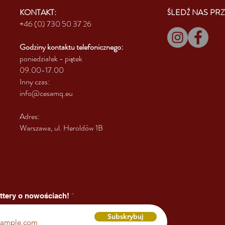
KONTAKT:
ŚLEDŹ NAS PRZ
+46 (0) 730 50 37 26
Godziny kontaktu
telefonicznego:
poniedziałek - piątek
09.00-17.00
Inny czas:
info@cesamq.eu
Adres:
Warszawa, ul. Heroldów 1B
ttery o nowościach!
Subskrybuj