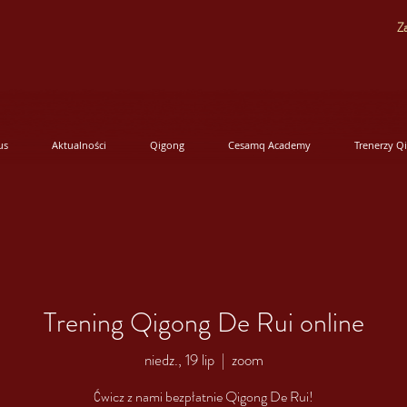
Za
us
Aktualności
Qigong
Cesamq Academy
Trenerzy Q
Trening Qigong De Rui online
niedz., 19 lip
  |  
zoom
Ćwicz z nami bezpłatnie Qigong De Rui!