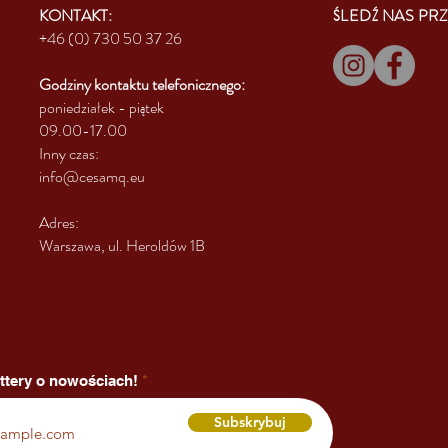
KONTAKT:
ŚLEDŹ NAS PRZ
+46 (0) 730 50 37 26
Godziny kontaktu
telefonicznego:
poniedziałek - piątek
09.00-17.00
Inny czas:
info@cesamq.eu
Adres:
Warszawa, ul. Heroldów 1B
ttery o nowościach!
Subskrybuj