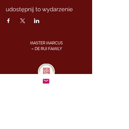
udostępnij to wydarzenie
MASTER MARCUS
– DE RUI FAMILY
KONTAKT:
+46 (0) 730 50 37 26
Godziny kontaktu
telefonicznego:
poniedziałek - piątek
09.00-17.00
Inny czas:
info@cesamq.eu