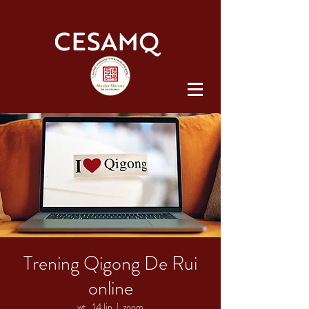
Trening Qigong De Rui
online
wt., 14 lip
  |  
zoom