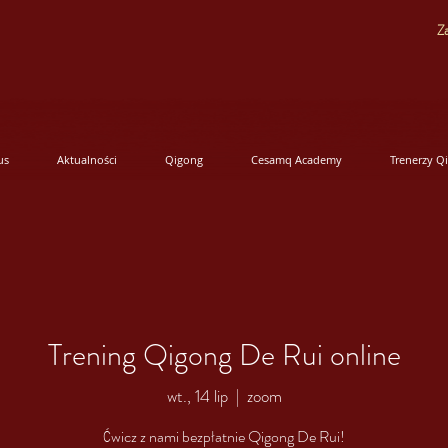
Za
us
Aktualności
Qigong
Cesamq Academy
Trenerzy Q
Trening Qigong De Rui online
wt., 14 lip
  |  
zoom
Ćwicz z nami bezpłatnie Qigong De Rui!