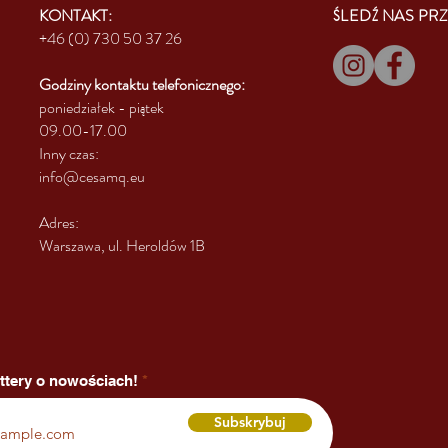
KONTAKT:
ŚLEDŹ NAS PRZ
+46 (0) 730 50 37 26
Godziny kontaktu
telefonicznego:
poniedziałek - piątek
09.00-17.00
Inny czas:
info@cesamq.eu
Adres:
Warszawa, ul. Heroldów 1B
ttery o nowościach!
Subskrybuj