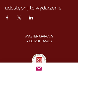
udostępnij to wydarzenie
MASTER MARCUS
– DE RUI FAMILY
KONTAKT:
+46 (0) 730 50 37 26
Godziny kontaktu
telefonicznego:
poniedziałek - piątek
09.00-17.00
Inny czas:
info@cesamq.eu