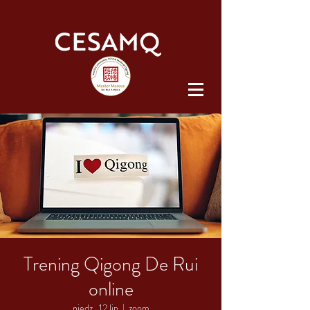
Trening Qigong De Rui
online
niedz., 12 lip
  |  
zoom