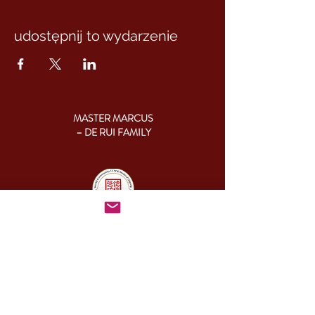
udostępnij to wydarzenie
MASTER MARCUS
– DE RUI FAMILY
KONTAKT:
+46 (0) 730 50 37 26
Godziny kontaktu
telefonicznego:
poniedziałek - piątek
09.00-17.00
Inny czas: