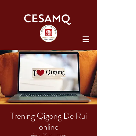
Trening Qigong De Rui
online
niedz., 05 lip
  |  
zoom