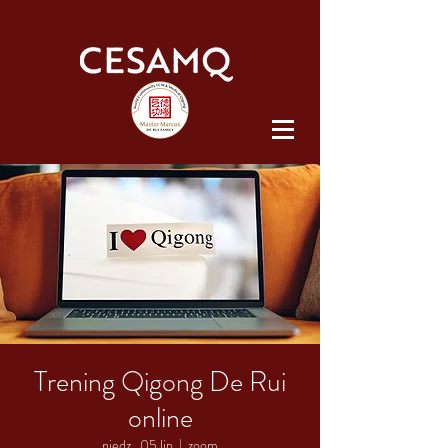
Trening Qigong De Rui
online
niedz., 05 lip
  |  
zoom