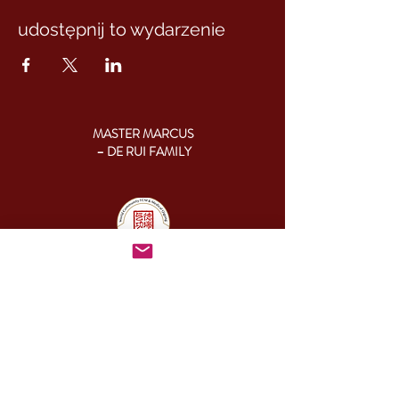
udostępnij to wydarzenie
MASTER MARCUS
– DE RUI FAMILY
KONTAKT:
+46 (0) 730 50 37 26
Godziny kontaktu
telefonicznego:
poniedziałek - piątek
09.00-17.00
Inny czas:
info@cesamq.eu