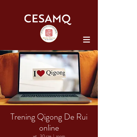
Trening Qigong De Rui
online
wt., 30 cze
  |  
zoom