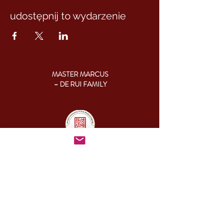
udostępnij to wydarzenie
MASTER MARCUS
– DE RUI FAMILY
KONTAKT:
+46 (0) 730 50 37 26
Godziny kontaktu
telefonicznego:
poniedziałek - piątek
09.00-17.00
Inny czas:
info@cesamq.eu