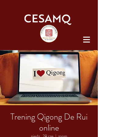
Trening Qigong De Rui
online
niedz., 28 cze
  |  
zoom