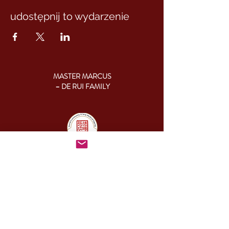
udostępnij to wydarzenie
MASTER MARCUS
– DE RUI FAMILY
KONTAKT:
+46 (0) 730 50 37 26
Godziny kontaktu
telefonicznego:
poniedziałek - piątek
09.00-17.00
Inny czas:
info@cesamq.eu