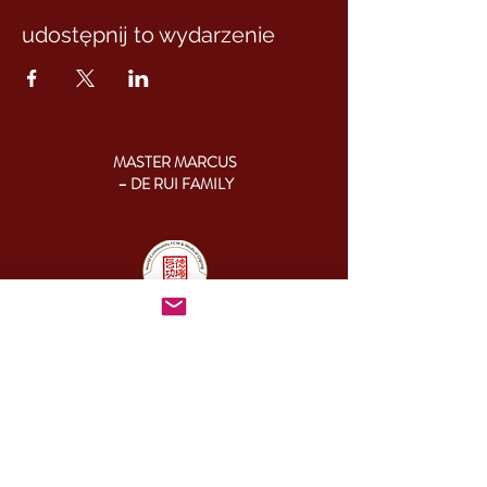
udostępnij to wydarzenie
MASTER MARCUS
– DE RUI FAMILY
KONTAKT:
+46 (0) 730 50 37 26
Godziny kontaktu
telefonicznego:
poniedziałek - piątek
09.00-17.00
Inny czas:
info@cesamq.eu