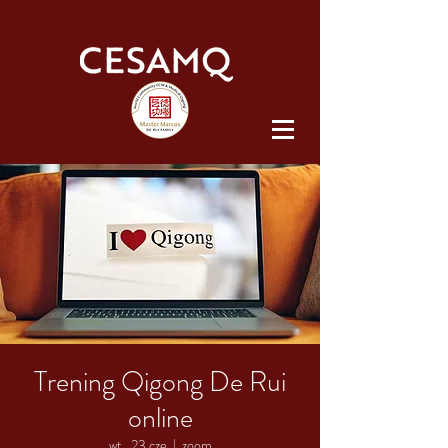
Trening Qigong De Rui
online
wt., 23 cze
  |  
zoom