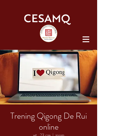
Trening Qigong De Rui
online
wt., 23 cze
  |  
zoom