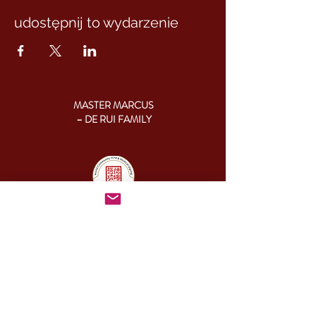
udostępnij to wydarzenie
MASTER MARCUS
– DE RUI FAMILY
KONTAKT:
+46 (0) 730 50 37 26
Godziny kontaktu
telefonicznego:
poniedziałek - piątek
09.00-17.00
Inny czas:
info@cesamq.eu