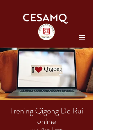
Trening Qigong De Rui
online
niedz., 21 cze
  |  
zoom