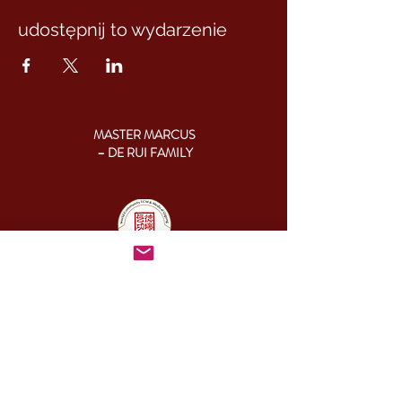
udostępnij to wydarzenie
MASTER MARCUS
– DE RUI FAMILY
KONTAKT:
+46 (0) 730 50 37 26
Godziny kontaktu
telefonicznego:
poniedziałek - piątek
09.00-17.00
Inny czas:
info@cesamq.eu