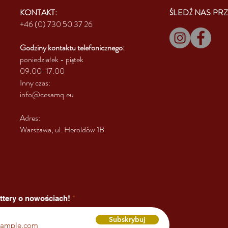
KONTAKT:
ŚLEDŹ NAS PRZ
+46 (0) 730 50 37 26
Godziny kontaktu
telefonicznego:
poniedziałek - piątek
09.00-17.00
Inny czas:
info@cesamq.eu
Adres:
Warszawa, ul. Heroldów 1B
ttery o nowościach!
Subskrybuj