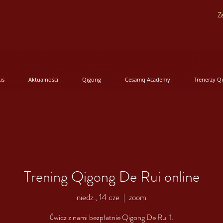
Za
us
Aktualności
Qigong
Cesamq Academy
Trenerzy Q
Trening Qigong De Rui online
niedz., 14 cze
  |  
zoom
Ćwicz z nami bezpłatnie Qigong De Rui 1.