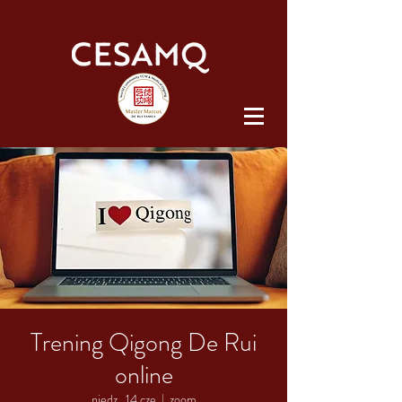
Trening Qigong De Rui
online
niedz., 14 cze
  |  
zoom