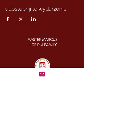
udostępnij to wydarzenie
MASTER MARCUS
– DE RUI FAMILY
KONTAKT:
+46 (0) 730 50 37 26
Godziny kontaktu
telefonicznego:
poniedziałek - piątek
09.00-17.00
Inny czas:
info@cesamq.eu