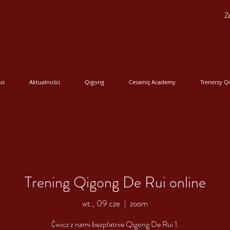
Za
us
Aktualności
Qigong
Cesamq Academy
Trenerzy Q
Trening Qigong De Rui online
wt., 09 cze
  |  
zoom
Ćwicz z nami bezpłatnie Qigong De Rui 1.