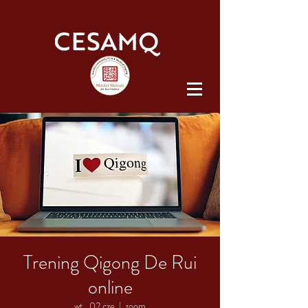
Trening Qigong De Rui
online
wt., 02 cze
  |  
zoom