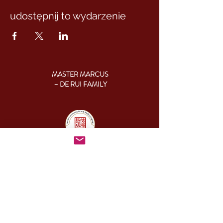
udostępnij to wydarzenie
MASTER MARCUS
– DE RUI FAMILY
KONTAKT:
+46 (0) 730 50 37 26
Godziny kontaktu
telefonicznego:
poniedziałek - piątek
09.00-17.00
Inny czas:
info@cesamq.eu