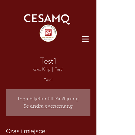
Test1
czw., 16 lip
  |  
Test1
Test1
Inga biljetter till försäljning
Se andra evenemang
Czas i miejsce: