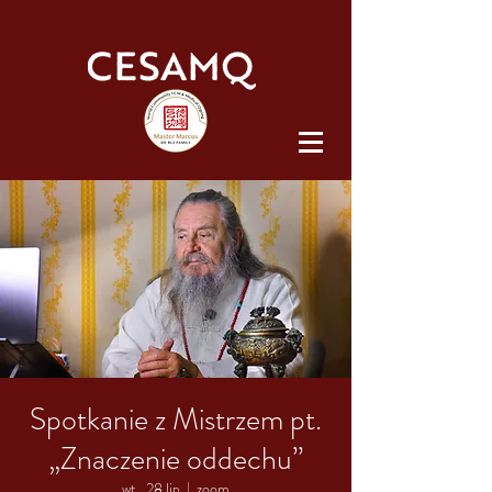
Spotkanie z Mistrzem pt.
„Znaczenie oddechu”
wt., 28 lip
  |  
zoom