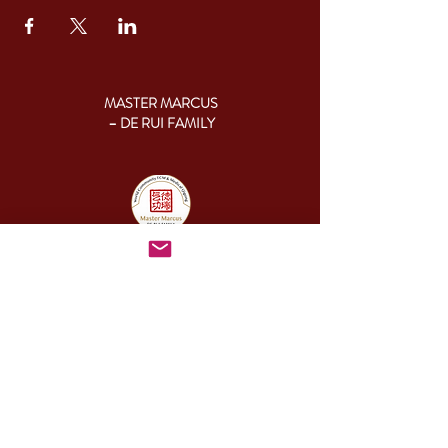
MASTER MARCUS
– DE RUI FAMILY
KONTAKT:
+46 (0) 730 50 37 26
Godziny kontaktu
telefonicznego:
poniedziałek - piątek
09.00-17.00
Inny czas:
info@cesamq.eu
Adres: