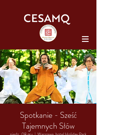
Spotkanie - Sześć
Tajemnych Słów
niedz., 08 gru
  |  
Warszawa, hotel Holiday Park