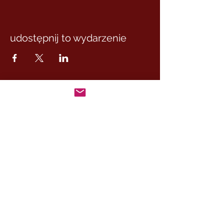
udostępnij to wydarzenie
MASTER MARCUS
– DE RUI FAMILY
KONTAKT:
+46 (0) 730 50 37 26
Godziny kontaktu
telefonicznego:
poniedziałek - piątek
09.00-17.00