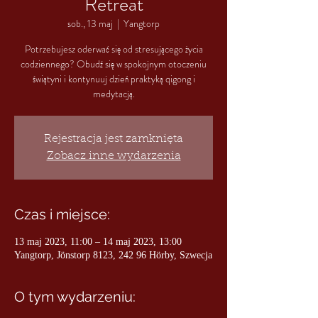
Retreat
sob., 13 maj
  |  
Yangtorp
Potrzebujesz oderwać się od stresującego życia
codziennego? Obudź się w spokojnym otoczeniu
świątyni i kontynuuj dzień praktyką qigong i
medytacją.
Rejestracja jest zamknięta
Zobacz inne wydarzenia
Czas i miejsce:
13 maj 2023, 11:00 – 14 maj 2023, 13:00
Yangtorp, Jönstorp 8123, 242 96 Hörby, Szwecja
O tym wydarzeniu: