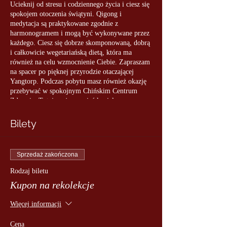
Ucieknij od stresu i codziennego życia i ciesz się
spokojem otoczenia świątyni. Qigong i
medytacja są praktykowane zgodnie z
harmonogramem i mogą być wykonywane przez
każdego. Ciesz się dobrze skomponowaną, dobrą
i całkowicie wegetariańską dietą, która ma
również na celu wzmocnienie Ciebie. Zapraszam
na spacer po pięknej przyrodzie otaczającej
Yangtorp. Podczas pobytu masz również okazję
przebywać w spokojnym Chińskim Centrum
Zdrowia. Tutaj możesz wziąć kąpiel
detoksykacyjną w naszej saunie na podczerwień
lub medytować z widokiem na chiński ogród.
Bilety
Zawiera następujące elementy:
• Wszystkie zajęcia qigong i medytacje
Sprzedaż zakończona
• Wejście na oddziale relaksacyjnym do
Chińskiego Centrum Zdrowia
Rodzaj biletu
• Bezpłatny dostęp do wody, herbaty i owoców w
Kupon na rekolekcje
strefie relaksu
• szlafrok, ręcznik i kapcie (przynieś własny strój
Więcej informacji
kąpielowy, jeśli chcesz skorzystać z sauny)
• Obiad
Cena