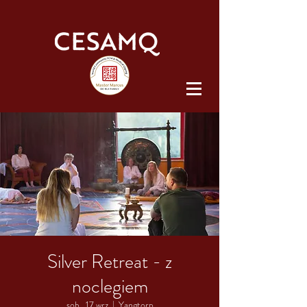
Silver Retreat - z
noclegiem
sob., 17 wrz
  |  
Yangtorp