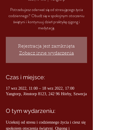
Potrzebujesz oderwać się od stresującego życia
codziennego? Obudź się w spokojnym otoczeniu
świątyni i kontynuuj dzień praktyką qigong i
medytacją.
Rejestracja jest zamknięta
Zobacz inne wydarzenia
Czas i miejsce:
17 wrz 2022, 11:00 – 18 wrz 2022, 17:00
Yangtorp, Jönstorp 8123, 242 96 Hörby, Szwecja
O tym wydarzeniu:
Ucieknij od stresu i codziennego życia i ciesz się 
spokojem otoczenia świątyni. Qigong i 