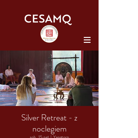
Silver Retreat - z
noclegiem
sob., 15 paź
  |  
Yangtorp