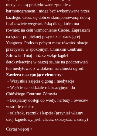
medytacja są praktykowane zgodnie z 
harmonogramem i mogą być wykonywane przez 
każdego. Ciesz się dobrze skomponowaną, dobrą 
i całkowicie wegetariańską dietą, która ma 
również na celu wzmocnienie Ciebie. Zapraszam 
na spacer po pięknej przyrodzie otaczającej 
Yangtorp. Podczas pobytu masz również okazję 
przebywać w spokojnym Chińskim Centrum 
Zdrowia. Tutaj możesz wziąć kąpiel 
detoksykacyjną w naszej saunie na podczerwień 
lub medytować z widokiem na chiński ogród.
Zawiera następujące elementy:
 • Wszystkie zajęcia qigong i medytacje
 • Wejście na oddziale relaksacyjnym do 
Chińskiego Centrum Zdrowia
 • Bezpłatny dostęp do wody, herbaty i owoców 
w strefie relaksu
 • szlafrok, ręcznik i kapcie (przynieś własny 
strój kąpielowy, jeśli chcesz skorzystać z sauny)
Czytaj więcej >