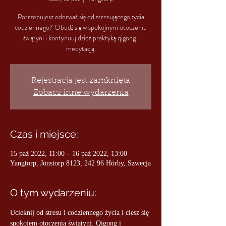
Potrzebujesz oderwać się od stresującego życia
codziennego? Obudź się w spokojnym otoczeniu
świątyni i kontynuuj dzień praktyką qigong i
medytacją.
Rejestracja jest zamknięta
Zobacz inne wydarzenia
Czas i miejsce:
15 paź 2022, 11:00 – 16 paź 2022, 13:00
Yangtorp, Jönstorp 8123, 242 96 Hörby, Szwecja
O tym wydarzeniu:
Ucieknij od stresu i codziennego życia i ciesz się 
spokojem otoczenia świątyni. Qigong i 